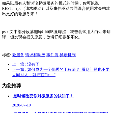
如果以后有人和讨论起微服务的模式的时候，你可以说
REST、rpc（请求驱动）以及事件驱动共同混合使用才会构建
出更好的微服务来！
ps：文中部分段落翻译用词略显晦涩，我曾尝试用大白话来翻
译，但发现会损失原意，故请仔细斟酌消化。
标签:
微服务
请求和响应
事件流
异步机制
上一篇
: 没有了
下一篇
: 如何成为一个优秀的工程师？“看到问题也不要
去问别人，就把它Fix。”
为您推荐
是时候改变你对微服务的认知了！
2020-07-10